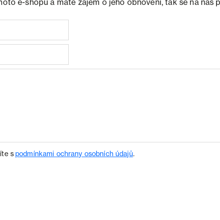
ohoto e-shopu a máte zájem o jeho obnovení, tak se na nás 
íte s
podmínkami ochrany osobních údajů
.