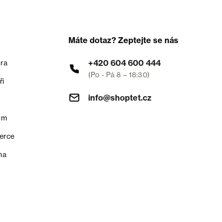
Máte dotaz? Zeptejte se nás
+420 604 600 444
ra
(Po - Pá 8 – 18:30)
ři
info@shoptet.cz
um
erce
na