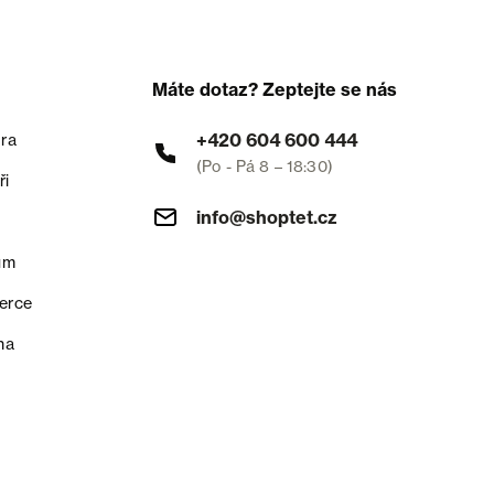
Máte dotaz? Zeptejte se nás
+420 604 600 444
ra
(Po - Pá 8 – 18:30)
ři
info@shoptet.cz
um
erce
na