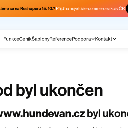
áme se na Reshoperu 15. 10.?
Přijď na největší e-commerce akci v ČR.
Funkce
Ceník
Šablony
Reference
Podpora
Kontakt
d byl ukončen
www.hundevan.cz
byl uko