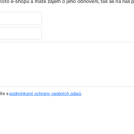
ohoto e-shopu a máte zájem o jeho obnovení, tak se na nás 
íte s
podmínkami ochrany osobních údajů
.