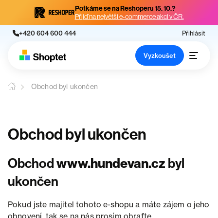
Potkáme se na Reshoperu 15. 10.?
Přijď na největší e-commerce akci v ČR.
+420 604 600 444
Přihlásit
Vyzkoušet
Obchod byl ukončen
Obchod byl ukončen
Obchod
www.hundevan.cz
byl
ukončen
Pokud jste majitel tohoto e-shopu a máte zájem o jeho
obnovení, tak se na nás prosím obraťte.