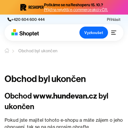
Potkáme se na Reshoperu 15. 10.?
Přijď na největší e-commerce akci v ČR.
+420 604 600 444
Přihlásit
Vyzkoušet
Obchod byl ukončen
Obchod byl ukončen
Obchod
www.hundevan.cz
byl
ukončen
Pokud jste majitel tohoto e-shopu a máte zájem o jeho
obnovení, tak se na nás prosím obraťte.