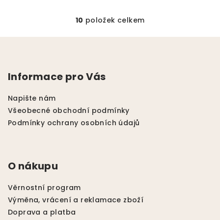
10
položek celkem
O
v
Z
l
á
á
p
d
Informace pro Vás
a
a
c
t
Napište nám
í
í
Všeobecné obchodní podmínky
p
Podmínky ochrany osobních údajů
r
v
k
y
O nákupu
v
ý
Věrnostní program
p
Výměna, vrácení a reklamace zboží
i
Doprava a platba
s