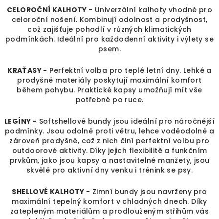
CELOROČNÍ KALHOTY -
Univerzální kalhoty vhodné pro
celoroční nošení. Kombinují odolnost a prodyšnost,
což zajišťuje pohodlí v různých klimatických
podmínkách. Ideální pro každodenní aktivity i výlety se
psem.
KRAŤASY -
Perfektní volba pro teplé letní dny. Lehké a
prodyšné materiály poskytují maximální komfort
během pohybu. Praktické kapsy umožňují mít vše
potřebné po ruce.
LEGÍNY -
Softshellové bundy jsou ideální pro náročnější
podmínky. Jsou odolné proti větru, lehce voděodolné a
zároveň prodyšné, což z nich činí perfektní volbu pro
outdoorové aktivity. Díky jejich flexibilitě a funkčním
prvkům, jako jsou kapsy a nastavitelné manžety, jsou
skvělé pro aktivní dny venku i trénink se psy.
SHELLOVÉ KALHOTY -
Zimní bundy jsou navrženy pro
maximální tepelný komfort v chladných dnech. Díky
zatepleným materiálům a prodlouženým střihům vás