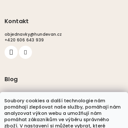
u
Kontakt
objednavky
@
hundevan.cz
+420 606 643 939
Blog
Pláštěnky pro psy
Soubory cookies a další technologie nám
pomáhají zlepšovat naše služby, pomáhají nám
Nikwax
analyzovat výkon webu a umožňují nám
pomáhat zákazníkům ve výběru správného
zboží. V nastavení si můžete vybrat, které