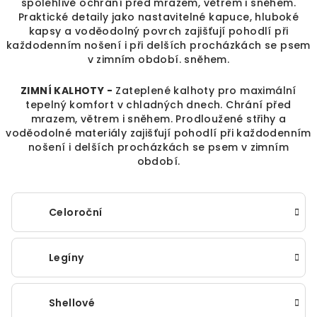
spolehlivě ochrání před mrazem, větrem i sněhem.
Praktické detaily jako nastavitelné kapuce, hluboké
kapsy a voděodolný povrch zajišťují pohodlí při
každodenním nošení i při delších procházkách se psem
v zimním období. sněhem.
ZIMNÍ KALHOTY -
Zateplené kalhoty pro maximální
tepelný komfort v chladných dnech. Chrání před
mrazem, větrem i sněhem. Prodloužené střihy a
voděodolné materiály zajišťují pohodlí při každodenním
nošení i delších procházkách se psem v zimním
období.
Celoroční
Legíny
Shellové