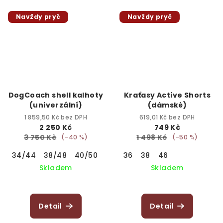
Navždy pryč
Navždy pryč
DogCoach shell kalhoty
Kraťasy Active Shorts
(univerzální)
(dámské)
1 859,50 Kč bez DPH
619,01 Kč bez DPH
2 250 Kč
749 Kč
3 750 Kč
1 498 Kč
(–40 %)
(–50 %)
34/44
38/48
40/50
44/54
36
38
46
Skladem
Skladem
Detail
Detail