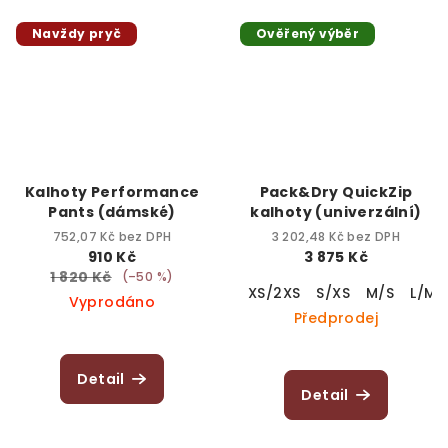
Navždy pryč
Ověřený výběr
Kalhoty Performance
Pack&Dry QuickZip
Pants (dámské)
kalhoty (univerzální)
752,07 Kč bez DPH
3 202,48 Kč bez DPH
910 Kč
3 875 Kč
1 820 Kč
(–50 %)
XS/2XS
S/XS
M/S
L/M
Vyprodáno
Předprodej
Detail
Detail