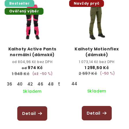
Bestseller
Navždy pryč
ý
d
Ověřený výběr
p
u
i
k
s
t
p
ů
r
Kalhoty Active Pants
Kalhoty Motionflex
o
normální (dámské)
(dámské)
d
od 804,96 Kč bez DPH
1 073,14 Kč bez DPH
974 Kč
1 298,50 Kč
od
u
2 597 Kč
1 948 Kč
(–50 %)
(až –50 %)
k
44
36
40
42
46
48
50
t
Skladem
Skladem
ů
Průměrné
hodnocení
produktu
Detail
Detail
je
5,0