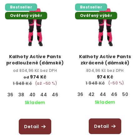
z
5
Bestseller
Bestseller
hvězdiček.
Ověřený výběr
Ověřený výběr
Kalhoty Active Pants
Kalhoty Active Pants
prodloužené (dámské)
zkrácené (dámské)
od 804,96 Kč bez DPH
804,96 Kč bez DPH
974 Kč
974 Kč
od
1 948 Kč
1 948 Kč
(–50 %)
(až –50 %)
36
42
44
46
50
36
38
40
44
46
Skladem
Skladem
Detail
Detail