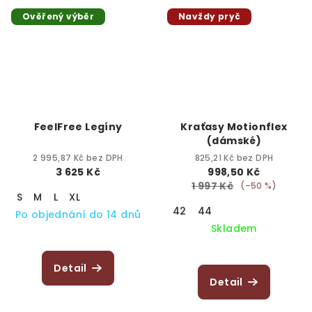
Ověřený výběr
Navždy pryč
FeelFree Legíny
Kraťasy Motionflex
(dámské)
2 995,87 Kč bez DPH
825,21 Kč bez DPH
3 625 Kč
998,50 Kč
1 997 Kč
(–50 %)
S
M
L
XL
42
44
Po objednání do 14 dnů
Skladem
Detail
Detail