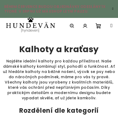
Přejít
BĚHEM ČERVENCE BUDOU OBJEDNÁVKY ODESLÁNY 1X
na
TÝDNĚ. V SRPNU UŽ MÁ ESHOP LETNÍ PAUZU.
obsah
Nákupn
Hledat
Přihlášení
Kalhoty a kraťasy
košík
Najděte ideální kalhoty pro každou příležitost. Naše
dámské kalhoty kombinují styl, pohodlí a funkčnost. Ať
už hledáte kalhoty na běžné nošení, výcvik se psy nebo
do náročných podmínek, máme pro vás ty pravé.
Všechny kalhoty jsou vyrobeny z kvalitních materiálů,
které vás ochrání před nepříznivým počasím. Díky
praktickým detailům a modernímu designu budete
vypadat skvěle, ať už jdete kamkoliv.
Rozdělení dle kategorií