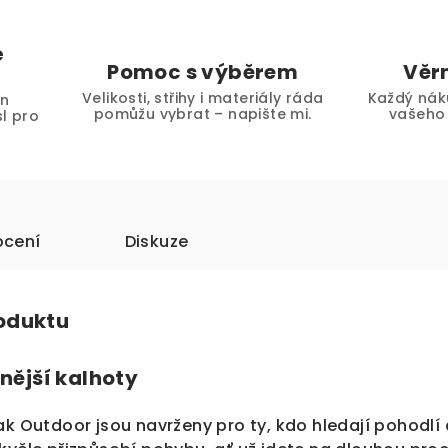
é
Pomoc s výběrem
Věr
Velikosti, střihy i materiály ráda
Každý nák
en
pomůžu vybrat – napište mi.
vašeho 
l pro
.
cení
Diskuze
roduktu
nější kalhoty
ak Outdoor jsou navrženy pro ty, kdo hledají pohodl