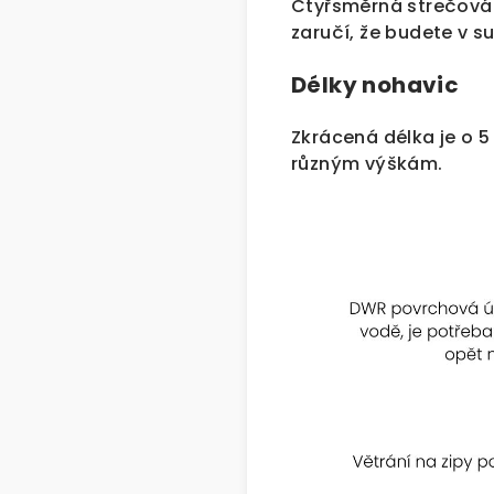
Čtyřsměrná strečová 
zaručí, že budete v s
Délky nohavic
Zkrácená délka je o 5
různým výškám.