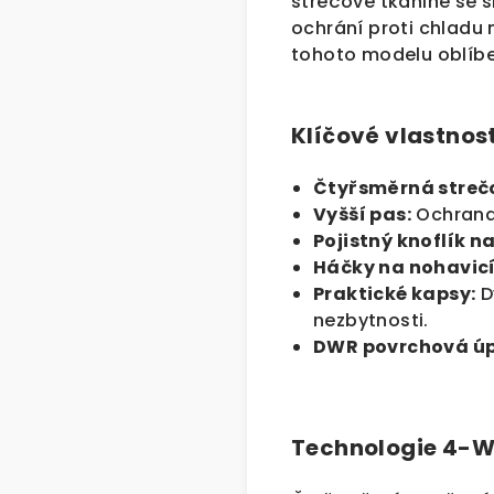
strečové tkanině se s
ochrání proti chladu n
tohoto modelu oblíbe
Klíčové vlastnost
Čtyřsměrná strečo
Vyšší pas:
Ochrana 
Pojistný knoflík na
Háčky na nohavicí
Praktické kapsy:
D
nezbytnosti.
DWR povrchová úp
Technologie 4-W