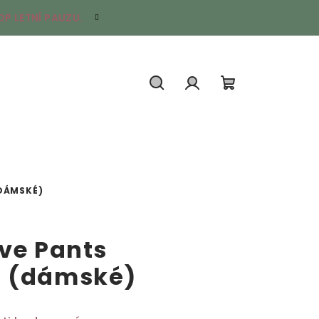
P LETNÍ PAUZU.
Hledat
Přihlášení
Nákupní
košík
DÁMSKÉ)
ive Pants
é (dámské)