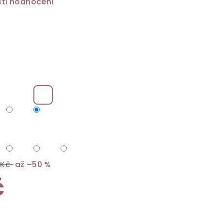
ti hodnocení
 Kč
až –50 %
č