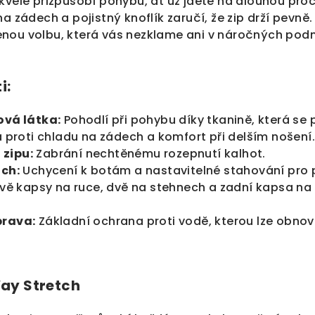
kvěle přizpůsobí pohybu, ať už jdete na dlouhou pro
a zádech a pojistný knoflík zaručí, že zip drží pevně
nou volbu, která vás nezklame ani v náročných pod
i:
vá látka:
Pohodlí při pohybu díky tkanině, která se
proti chladu na zádech a komfort při delším nošení.
 zipu:
Zabrání nechtěnému rozepnutí kalhot.
ch:
Uchycení k botám a nastavitelné stahování pro p
vě kapsy na ruce, dvě na stehnech a zadní kapsa na
rava:
Základní ochrana proti vodě, kterou lze obnov
ay Stretch