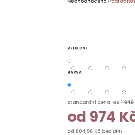
Průměrné
Neohodnoceno
Podrobnos
hodnocení
produktu
je
0,0
z
5
VELIKOST
hvězdiček.
BARVA
standardní cena:
od 1 948
od
974 K
od
804,96 Kč
bez DPH