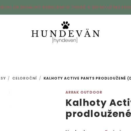
UDOU OBJEDNÁVKY ODESLÁNY 1X TÝDNĚ. V SRPNU UŽ MÁ ESHO
ASY
/
CELOROČNÍ
/
KALHOTY ACTIVE PANTS PRODLOUŽENÉ (
ARRAK OUTDOOR
Kalhoty Act
prodloužen