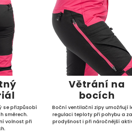
tný
Větrání na
iál
bocích
ý se přizpůsobí
Boční ventilační zipy umožňují l
h směrech.
regulaci teploty při pohybu a zaj
í volnost při
prodyšnost i při náročnější aktiv
ch.