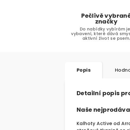
Pečlivě vybran
značky
Do nabídky vybírám j
vybavení, které dává smys
aktivní život se psem
Popis
Hodno
Detailní popis p
Naše nejprodáva
Kalhoty Active od Arr