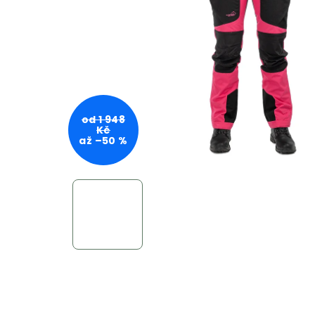
od 1 948
Kč
až –50 %