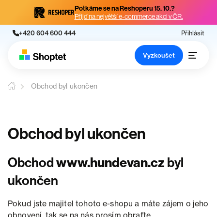
Potkáme se na Reshoperu 15. 10.?
Přijď na největší e-commerce akci v ČR.
+420 604 600 444
Přihlásit
Vyzkoušet
Obchod byl ukončen
Obchod byl ukončen
Obchod
www.hundevan.cz
byl
ukončen
Pokud jste majitel tohoto e-shopu a máte zájem o jeho
obnovení, tak se na nás prosím obraťte.