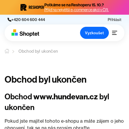
Potkáme se na Reshoperu 15. 10.?
Přijď na největší e-commerce akci v ČR.
+420 604 600 444
Přihlásit
Vyzkoušet
Obchod byl ukončen
Obchod byl ukončen
Obchod
www.hundevan.cz
byl
ukončen
Pokud jste majitel tohoto e-shopu a máte zájem o jeho
obnovení, tak se na nás prosím obraťte.