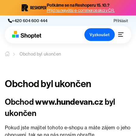
Potkáme se na Reshoperu 15. 10.?
Přijď na největší e-commerce akci v ČR.
+420 604 600 444
Přihlásit
Vyzkoušet
Obchod byl ukončen
Obchod byl ukončen
Obchod
www.hundevan.cz
byl
ukončen
Pokud jste majitel tohoto e-shopu a máte zájem o jeho
obnovení, tak se na nás prosím obraťte.