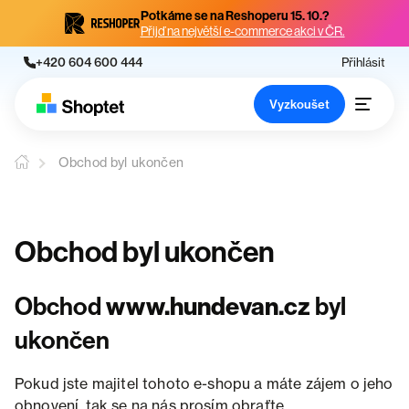
Potkáme se na Reshoperu 15. 10.?
Přijď na největší e-commerce akci v ČR.
+420 604 600 444
Přihlásit
Vyzkoušet
Obchod byl ukončen
Obchod byl ukončen
Obchod
www.hundevan.cz
byl
ukončen
Pokud jste majitel tohoto e-shopu a máte zájem o jeho
obnovení, tak se na nás prosím obraťte.