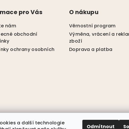
á
rmace pro Vás
O nákupu
d
a
te nám
Věrnostní program
c
ecné obchodní
Výměna, vrácení a rekl
í
ínky
zboží
p
nky ochrany osobních
Doprava a platba
r
v
k
y
v
ý
p
i
s
ookies a další technologie
u
Odmítnout
S