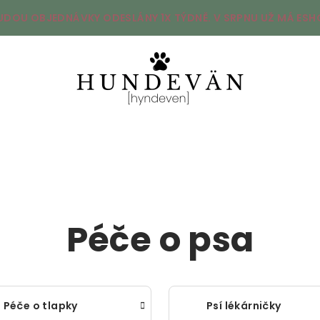
UDOU OBJEDNÁVKY ODESLÁNY 1X TÝDNĚ. V SRPNU UŽ MÁ ESHO
Péče o psa
Péče o tlapky
Psí lékárničky