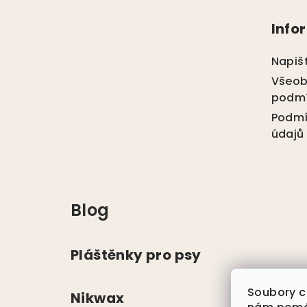
á
Info
p
a
Napiš
t
Všeob
podm
í
Podmí
údajů
Blog
Pláštěnky pro psy
Soubory c
Nikwax