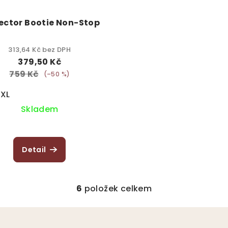
ector Bootie Non-Stop
313,64 Kč bez DPH
379,50 Kč
759 Kč
(–50 %)
2XL
Skladem
Detail
6
položek celkem
O
v
l