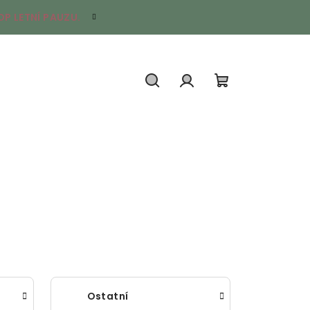
P LETNÍ PAUZU.
Hledat
Přihlášení
Nákupní
košík
Ostatní