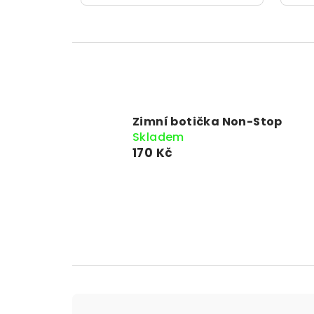
Zimní botička Non-Stop
Skladem
170 Kč
Ř