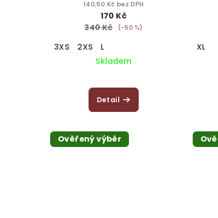
o
t
140,50 Kč bez DPH
d
ů
170 Kč
340 Kč
(–50 %)
u
3XS
2XS
L
XL
k
Skladem
t
ů
Detail
Ověřený výběr
Ově