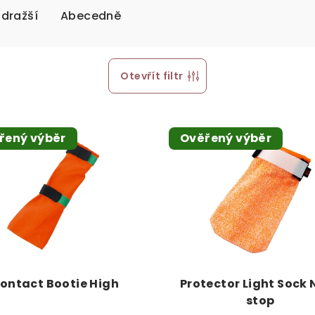
jdražší
Abecedně
Otevřít filtr
řený výběr
Ověřený výběr
ontact Bootie High
Protector Light Sock
stop