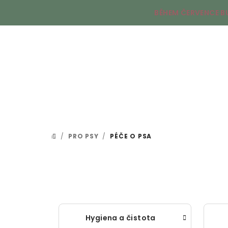
Přejít
BĚHEM ČERVENCE B
na
obsah
/
PRO PSY
/
PÉČE O PSA
DOMŮ
Hygiena a čistota