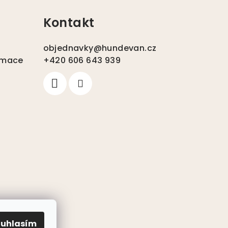
Kontakt
objednavky
@
hundevan.cz
amace
+420 606 643 939
ouhlasím