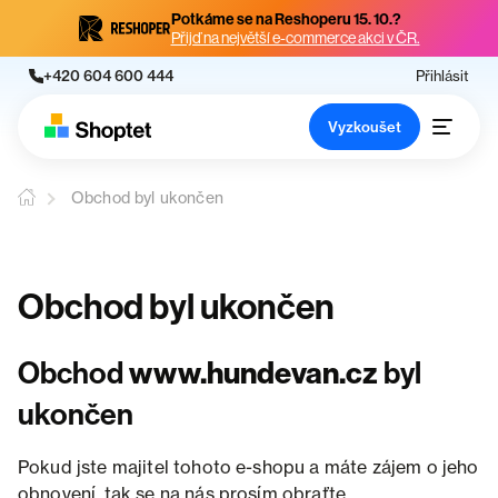
Potkáme se na Reshoperu 15. 10.?
Přijď na největší e-commerce akci v ČR.
+420 604 600 444
Přihlásit
Vyzkoušet
Obchod byl ukončen
Obchod byl ukončen
Obchod
www.hundevan.cz
byl
ukončen
Pokud jste majitel tohoto e-shopu a máte zájem o jeho
obnovení, tak se na nás prosím obraťte.