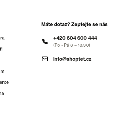
Máte dotaz? Zeptejte se nás
+420 604 600 444
ra
(Po - Pá 8 – 18:30)
ři
info@shoptet.cz
um
erce
na