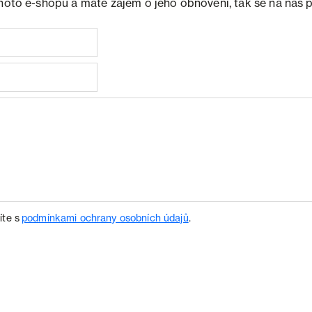
ohoto e-shopu a máte zájem o jeho obnovení, tak se na nás 
íte s
podmínkami ochrany osobních údajů
.