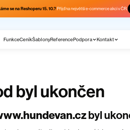
áme se na Reshoperu 15. 10.?
Přijď na největší e-commerce akci v ČR.
Funkce
Ceník
Šablony
Reference
Podpora
Kontakt
d byl ukončen
www.hundevan.cz
byl uko