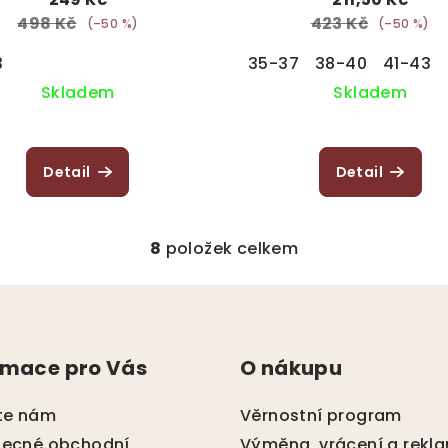
498 Kč
423 Kč
(–50 %)
(–50 %)
3
35-37
38-40
41-43
Skladem
Skladem
Detail
Detail
8
položek celkem
O
v
l
á
rmace pro Vás
O nákupu
d
a
te nám
Věrnostní program
c
ecné obchodní
Výměna, vrácení a rekl