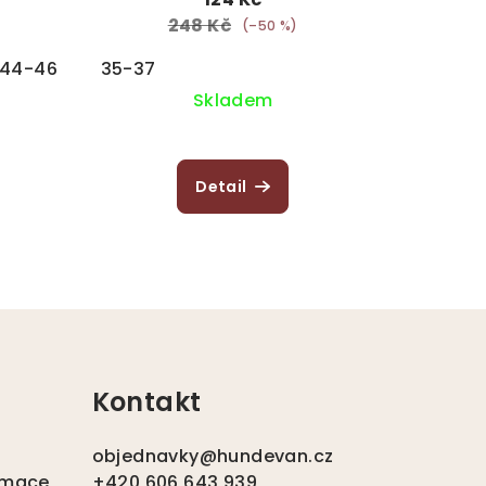
248 Kč
(–50 %)
44-46
35-37
Skladem
Detail
Kontakt
objednavky
@
hundevan.cz
amace
+420 606 643 939