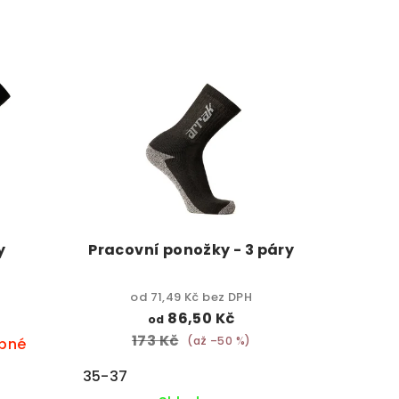
y
Pracovní ponožky - 3 páry
od 71,49 Kč bez DPH
86,50 Kč
od
173 Kč
(až –50 %)
pné
35-37