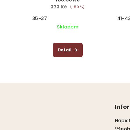
373 Kč
(–50 %)
35-37
41-4
Skladem
Detail
Z
á
Info
p
a
Napiš
Všeob