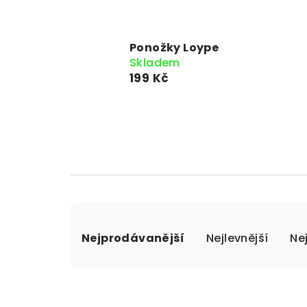
Ponožky Loype
Skladem
199 Kč
Ř
Nejprodávanější
Nejlevnější
Ne
a
z
e