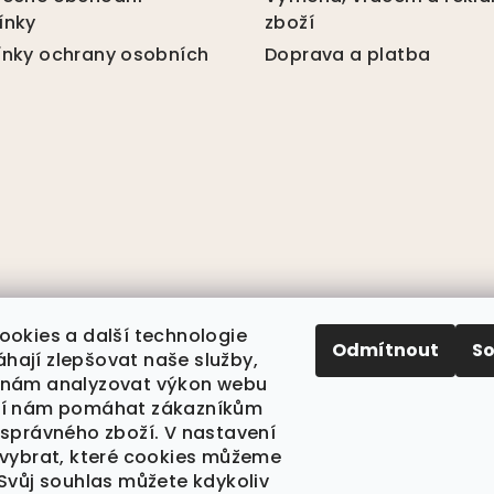
í
ínky
zboží
p
nky ochrany osobních
Doprava a platba
r
v
k
y
v
ý
p
i
s
ookies a další technologie
u
Odmítnout
S
ají zlepšovat naše služby,
 nám analyzovat výkon webu
jí nám pomáhat zákazníkům
 správného zboží. V nastavení
 vybrat, které cookies můžeme
 Svůj souhlas můžete kdykoliv