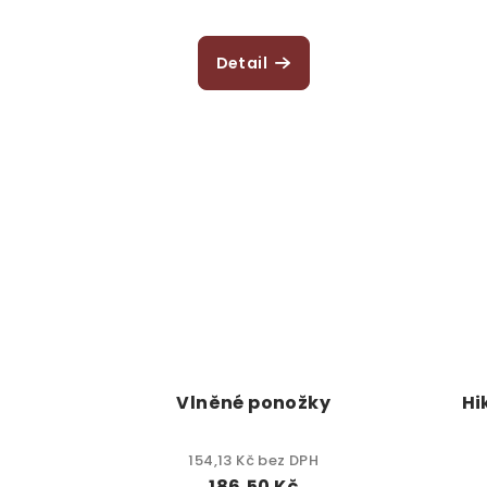
t
ů
Detail
Vlněné ponožky
Hi
154,13 Kč bez DPH
186,50 Kč