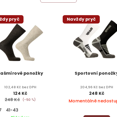
ždy pryč
Navždy pryč
Kašmírové ponožky
Sportovní ponožk
102,48 Kč bez DPH
204,96 Kč bez DPH
124 Kč
248 Kč
248 Kč
(–50 %)
Momentálně nedostu
7
41-43