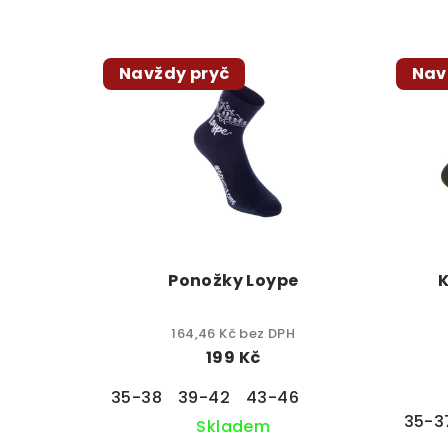
n
V
í
Navždy pryč
Nav
ý
p
p
r
i
o
s
d
p
u
r
k
Ponožky Loype
o
t
164,46 Kč bez DPH
d
ů
199 Kč
u
35-38
39-42
43-46
35-3
Skladem
k