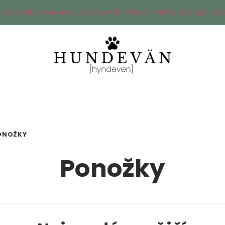
UDOU OBJEDNÁVKY ODESLÁNY 1X TÝDNĚ. V SRPNU UŽ MÁ ESHO
ONOŽKY
Ponožky