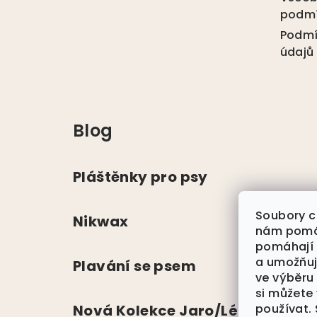
t
podm
í
Podmí
údajů
Blog
Pláštěnky pro psy
Soubory c
Nikwax
nám pomáh
pomáhají
a umožňu
Plavání se psem
ve výběru
si můžete
používat.
Nová Kolekce Jaro/Léto