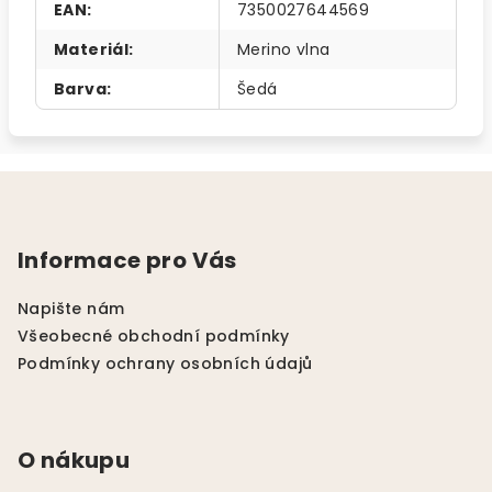
EAN
:
7350027644569
Materiál
:
Merino vlna
Barva
:
Šedá
Z
á
p
Informace pro Vás
a
t
Napište nám
í
Všeobecné obchodní podmínky
Podmínky ochrany osobních údajů
O nákupu