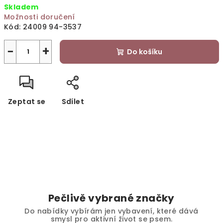
Skladem
cena:
Možnosti doručení
Kód:
24009 94-3537
−
+
Do košíku
Zeptat se
Sdílet
Pečlivě vybrané značky
Do nabídky vybírám jen vybavení, které dává
smysl pro aktivní život se psem.