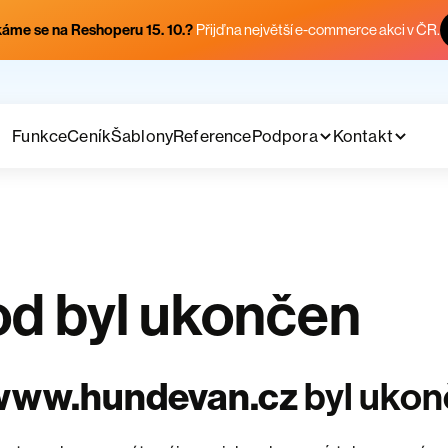
áme se na Reshoperu 15. 10.?
Přijď na největší e-commerce akci v ČR.
Funkce
Ceník
Šablony
Reference
Podpora
Kontakt
d byl ukončen
www.hundevan.cz
byl uko