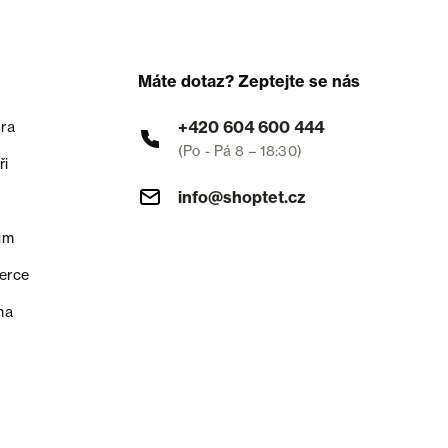
Máte dotaz? Zeptejte se nás
+420 604 600 444
ra
(Po - Pá 8 – 18:30)
ři
info@shoptet.cz
um
erce
na