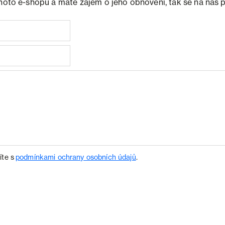
ohoto e-shopu a máte zájem o jeho obnovení, tak se na nás 
íte s
podmínkami ochrany osobních údajů
.