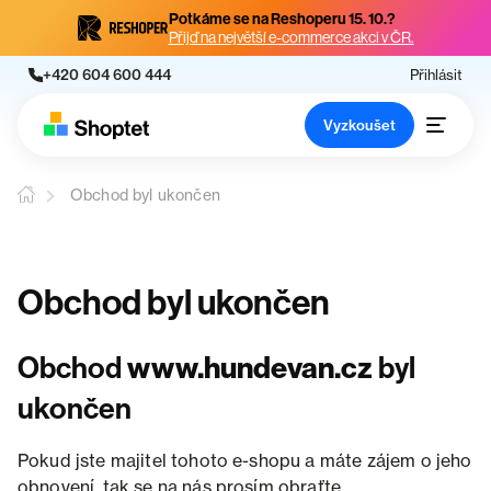
Potkáme se na Reshoperu 15. 10.?
Přijď na největší e-commerce akci v ČR.
+420 604 600 444
Přihlásit
Vyzkoušet
Obchod byl ukončen
Obchod byl ukončen
Obchod
www.hundevan.cz
byl
ukončen
Pokud jste majitel tohoto e-shopu a máte zájem o jeho
obnovení, tak se na nás prosím obraťte.