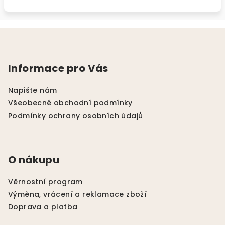
Z
á
p
Informace pro Vás
a
t
Napište nám
í
Všeobecné obchodní podmínky
Podmínky ochrany osobních údajů
O nákupu
Věrnostní program
Výměna, vrácení a reklamace zboží
Doprava a platba