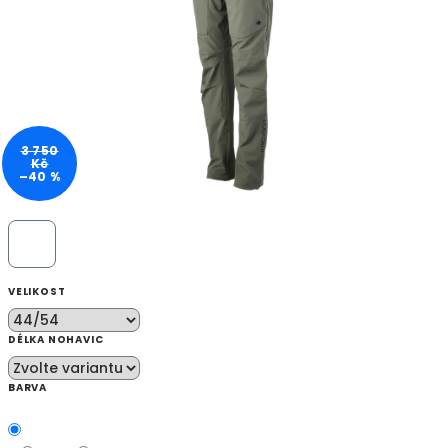
3 750
Kč
–40 %
VELIKOST
DÉLKA NOHAVIC
BARVA