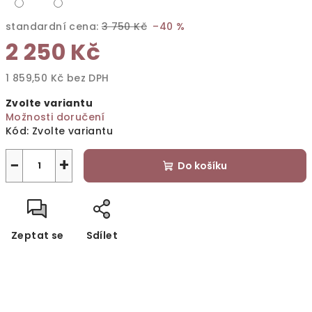
standardní cena:
3 750 Kč
–40 %
2 250 Kč
1 859,50 Kč bez DPH
Měrná
Zvolte variantu
cena:
Možnosti doručení
Kód:
Zvolte variantu
−
+
Do košíku
Zeptat se
Sdílet