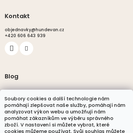
Kontakt
objednavky
@
hundevan.cz
+420 606 643 939
Blog
Pláštěnky pro psy
Soubory cookies a další technologie nám
pomáhají zlepšovat naše služby, pomáhají nám
Nikwax
analyzovat výkon webu a umožňují nám
pomáhat zákazníkům ve výběru správného
zboží. V nastavení si můžete vybrat, které
Plavání se psem
cookies můžeme používat. Svůj souhlas můžete