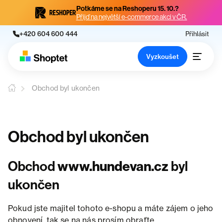
Potkáme se na Reshoperu 15. 10.?
Přijď na největší e-commerce akci v ČR.
+420 604 600 444
Přihlásit
Vyzkoušet
Obchod byl ukončen
Obchod byl ukončen
Obchod
www.hundevan.cz
byl
ukončen
Pokud jste majitel tohoto e-shopu a máte zájem o jeho
obnovení, tak se na nás prosím obraťte.