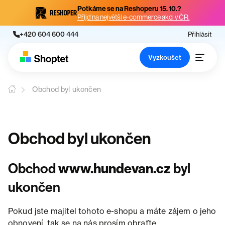
Potkáme se na Reshoperu 15. 10.?
Přijď na největší e-commerce akci v ČR.
+420 604 600 444
Přihlásit
Vyzkoušet
Obchod byl ukončen
Obchod byl ukončen
Obchod
www.hundevan.cz
byl
ukončen
Pokud jste majitel tohoto e-shopu a máte zájem o jeho
obnovení, tak se na nás prosím obraťte.