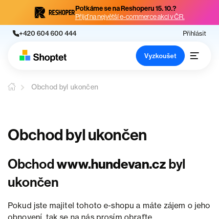
Potkáme se na Reshoperu 15. 10.?
Přijď na největší e-commerce akci v ČR.
+420 604 600 444
Přihlásit
Vyzkoušet
Obchod byl ukončen
Obchod byl ukončen
Obchod
www.hundevan.cz
byl
ukončen
Pokud jste majitel tohoto e-shopu a máte zájem o jeho
obnovení, tak se na nás prosím obraťte.