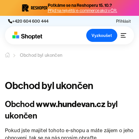
Potkáme se na Reshoperu 15. 10.?
Přijď na největší e-commerce akci v ČR.
+420 604 600 444
Přihlásit
Vyzkoušet
Obchod byl ukončen
Obchod byl ukončen
Obchod
www.hundevan.cz
byl
ukončen
Pokud jste majitel tohoto e-shopu a máte zájem o jeho
obnovení, tak se na nás prosím obraťte.