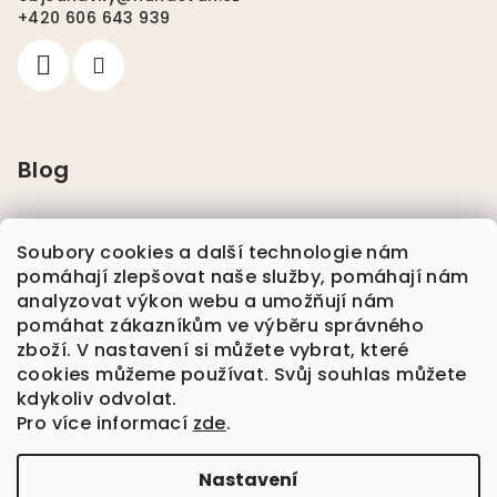
+420 606 643 939
Blog
Pláštěnky pro psy
Soubory cookies a další technologie nám
pomáhají zlepšovat naše služby, pomáhají nám
Nikwax
analyzovat výkon webu a umožňují nám
pomáhat zákazníkům ve výběru správného
zboží. V nastavení si můžete vybrat, které
Plavání se psem
cookies můžeme používat. Svůj souhlas můžete
kdykoliv odvolat.
Pro více informací
zde
.
Nová Kolekce Jaro/Léto Dog Coach
Nastavení