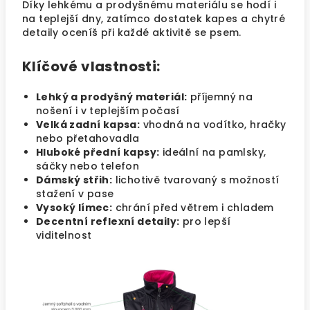
Díky lehkému a prodyšnému materiálu se hodí i
na teplejší dny, zatímco dostatek kapes a chytré
detaily oceníš při každé aktivitě se psem.
Klíčové vlastnosti:
Lehký a prodyšný materiál:
příjemný na
nošení i v teplejším počasí
Velká zadní kapsa:
vhodná na vodítko, hračky
nebo přetahovadla
Hluboké přední kapsy:
ideální na pamlsky,
sáčky nebo telefon
Dámský střih:
lichotivě tvarovaný s možností
stažení v pase
Vysoký límec:
chrání před větrem i chladem
Decentní reflexní detaily:
pro lepší
viditelnost