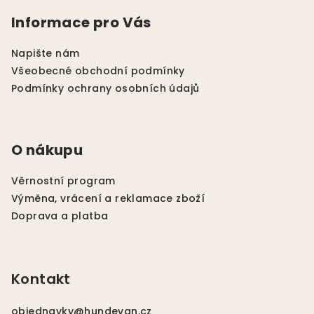
p
Informace pro Vás
a
t
Napište nám
í
Všeobecné obchodní podmínky
Podmínky ochrany osobních údajů
O nákupu
Věrnostní program
Výměna, vrácení a reklamace zboží
Doprava a platba
Kontakt
objednavky
@
hundevan.cz