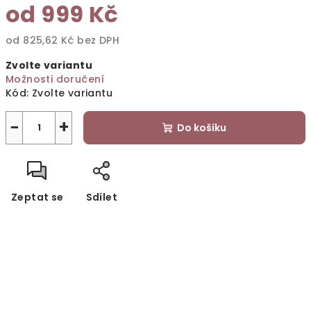
od
999 Kč
od
825,62 Kč
bez DPH
Měrná
Zvolte variantu
cena:
Možnosti doručení
Kód:
Zvolte variantu
−
+
Do košíku
Zeptat se
Sdílet