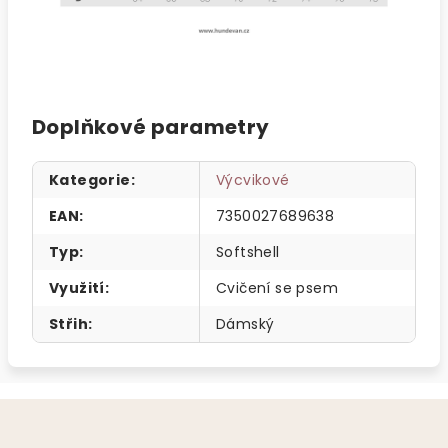
Doplňkové parametry
Kategorie
:
Výcvikové
EAN
:
7350027689638
Typ
:
Softshell
Využití
:
Cvičení se psem
Střih
:
Dámský
Z
á