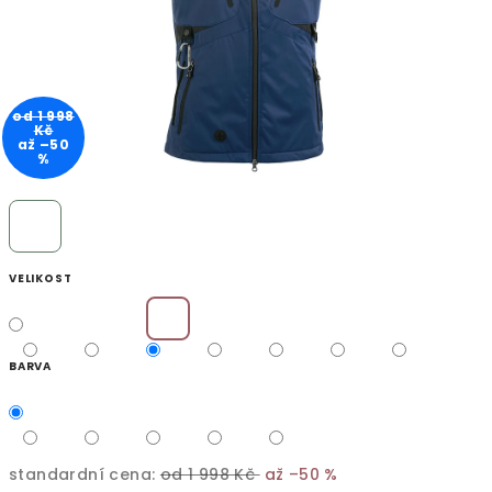
od 1 998
Kč
až –50
%
VELIKOST
BARVA
standardní cena:
od 1 998 Kč
až –50 %