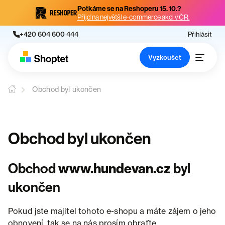
Potkáme se na Reshoperu 15. 10.?
Přijď na největší e-commerce akci v ČR.
+420 604 600 444
Přihlásit
Vyzkoušet
Obchod byl ukončen
Obchod byl ukončen
Obchod
www.hundevan.cz
byl
ukončen
Pokud jste majitel tohoto e-shopu a máte zájem o jeho
obnovení, tak se na nás prosím obraťte.