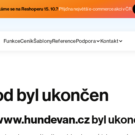
áme se na Reshoperu 15. 10.?
Přijď na největší e-commerce akci v ČR.
Funkce
Ceník
Šablony
Reference
Podpora
Kontakt
d byl ukončen
www.hundevan.cz
byl uko