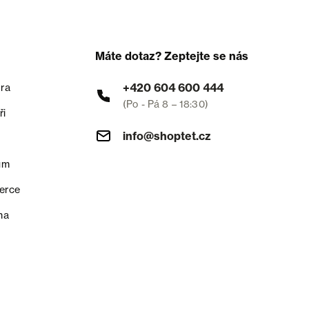
Máte dotaz? Zeptejte se nás
+420 604 600 444
ra
(Po - Pá 8 – 18:30)
ři
info@shoptet.cz
um
erce
na