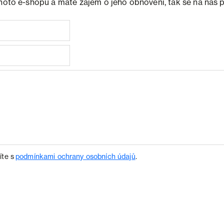
ohoto e-shopu a máte zájem o jeho obnovení, tak se na nás 
íte s
podmínkami ochrany osobních údajů
.