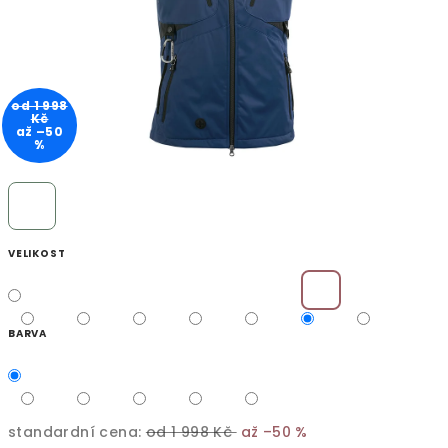
od 1 998
Kč
až –50
%
VELIKOST
BARVA
standardní cena:
od 1 998 Kč
až –50 %