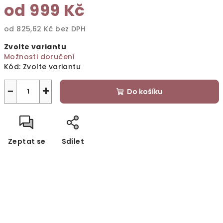
od
999 Kč
od
825,62 Kč
bez DPH
Měrná
Zvolte variantu
cena:
Možnosti doručení
Kód:
Zvolte variantu
−
+
Do košíku
Zeptat se
Sdílet