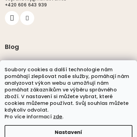
+420 606 643 939
Blog
Pláštěnky pro psy
Soubory cookies a další technologie nám
pomáhají zlepšovat naše služby, pomáhají nám
Nikwax
analyzovat výkon webu a umožňují nám
pomáhat zákazníkům ve výběru správného
zboží. V nastavení si můžete vybrat, které
Plavání se psem
cookies můžeme používat. Svůj souhlas můžete
kdykoliv odvolat.
Pro více informací
zde
.
Nová Kolekce Jaro/Léto Dog Coach
Nastavení