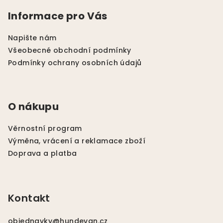
p
Informace pro Vás
a
t
Napište nám
í
Všeobecné obchodní podmínky
Podmínky ochrany osobních údajů
O nákupu
Věrnostní program
Výměna, vrácení a reklamace zboží
Doprava a platba
Kontakt
objednavky
@
hundevan.cz