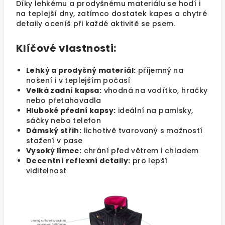
Díky lehkému a prodyšnému materiálu se hodí i
na teplejší dny, zatímco dostatek kapes a chytré
detaily oceníš při každé aktivitě se psem.
Klíčové vlastnosti:
Lehký a prodyšný materiál:
příjemný na
nošení i v teplejším počasí
Velká zadní kapsa:
vhodná na vodítko, hračky
nebo přetahovadla
Hluboké přední kapsy:
ideální na pamlsky,
sáčky nebo telefon
Dámský střih:
lichotivě tvarovaný s možností
stažení v pase
Vysoký límec:
chrání před větrem i chladem
Decentní reflexní detaily:
pro lepší
viditelnost