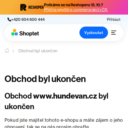
Potkáme se na Reshoperu 15. 10.?
Přijď na největší e-commerce akci v ČR.
+420 604 600 444
Přihlásit
Vyzkoušet
Obchod byl ukončen
Obchod byl ukončen
Obchod
www.hundevan.cz
byl
ukončen
Pokud jste majitel tohoto e-shopu a máte zájem o jeho
obnovení, tak se na nás prosím obraťte.