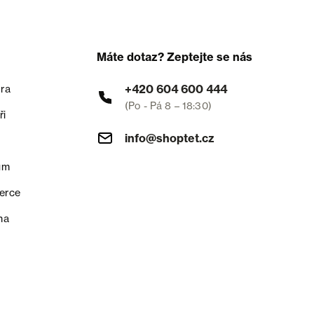
Máte dotaz? Zeptejte se nás
+420 604 600 444
ra
(Po - Pá 8 – 18:30)
ři
info@shoptet.cz
um
erce
na