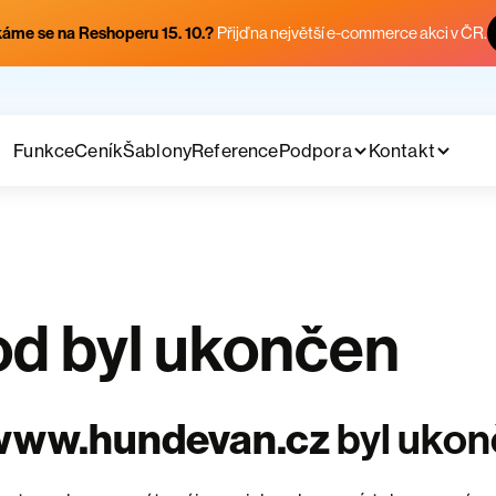
áme se na Reshoperu 15. 10.?
Přijď na největší e-commerce akci v ČR.
Funkce
Ceník
Šablony
Reference
Podpora
Kontakt
d byl ukončen
www.hundevan.cz
byl uko