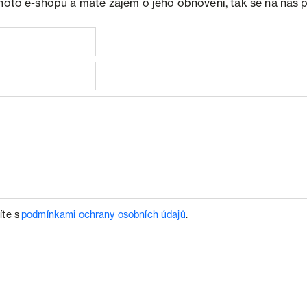
ohoto e-shopu a máte zájem o jeho obnovení, tak se na nás 
íte s
podmínkami ochrany osobních údajů
.