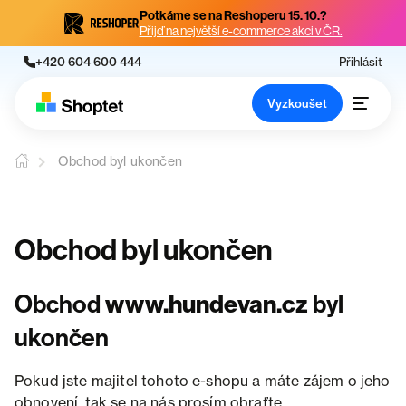
Potkáme se na Reshoperu 15. 10.?
Přijď na největší e-commerce akci v ČR.
+420 604 600 444
Přihlásit
Vyzkoušet
Obchod byl ukončen
Obchod byl ukončen
Obchod
www.hundevan.cz
byl
ukončen
Pokud jste majitel tohoto e-shopu a máte zájem o jeho
obnovení, tak se na nás prosím obraťte.