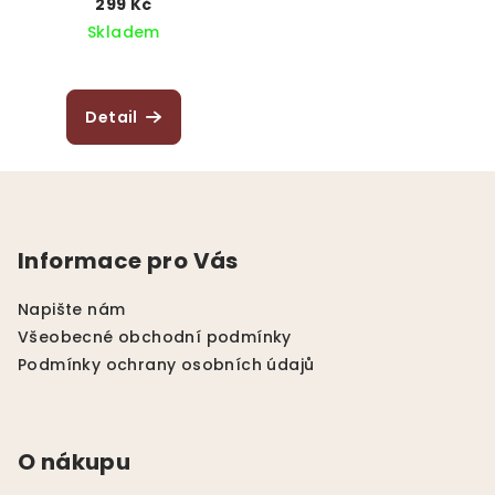
299 Kč
Skladem
Detail
Z
á
p
Informace pro Vás
a
t
Napište nám
í
Všeobecné obchodní podmínky
Podmínky ochrany osobních údajů
O nákupu