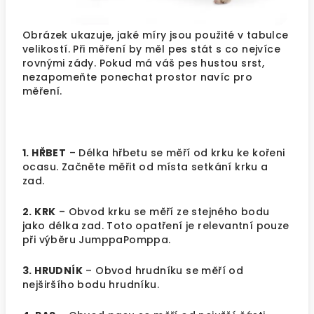
Obrázek ukazuje, jaké míry jsou použité v tabulce
velikostí. Při měření by měl pes stát s co nejvíce
rovnými zády. Pokud má váš pes hustou srst,
nezapomeňte ponechat prostor navíc pro
měření.
1. HŘBET
– Délka hřbetu se měří od krku ke kořeni
ocasu. Začněte měřit od místa setkání krku a
zad.
2. KRK
– Obvod krku se měří ze stejného bodu
jako délka zad. Toto opatření je relevantní pouze
při výběru JumppaPomppa.
3. HRUDNÍK
– Obvod hrudníku se měří od
nejširšího bodu hrudníku.