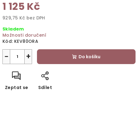
1 125 Kč
929,75 Kč bez DPH
Měrná
Skladem
cena:
Možnosti doručení
Kód:
KEV80ORA
−
+
Do košíku
Zeptat se
Sdílet