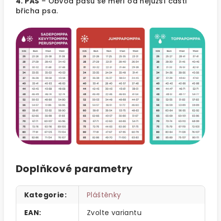
4. PAS
– Obvod pasu se měří od nejužší části
břicha psa.
Doplňkové parametry
Kategorie
:
Pláštěnky
EAN
:
Zvolte variantu