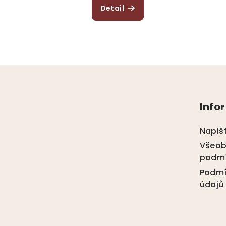
ů
Detail
Z
á
Info
p
a
Napiš
t
Všeob
podm
í
Podmí
údajů