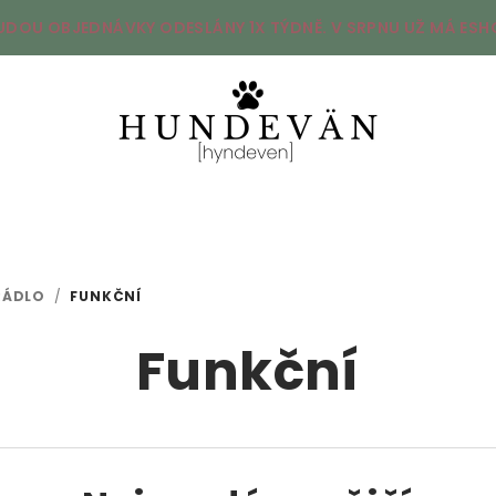
UDOU OBJEDNÁVKY ODESLÁNY 1X TÝDNĚ. V SRPNU UŽ MÁ ESHO
RÁDLO
/
FUNKČNÍ
Funkční