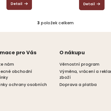
Detail
Detail
3
položek celkem
O
v
l
á
rmace pro Vás
O nákupu
d
a
te nám
Věrnostní program
c
ecné obchodní
Výměna, vrácení a rekl
í
ínky
zboží
p
nky ochrany osobních
Doprava a platba
r
v
k
y