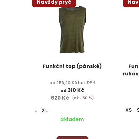
Navždy pryč
Nav
ý
p
p
r
i
o
s
d
p
u
r
k
Funkční top (pánské)
Fun
rukáv
o
t
od 256,20 Kč bez DPH
d
ů
310 Kč
od
620 Kč
(až –50 %)
u
XS
L
XL
k
Skladem
t