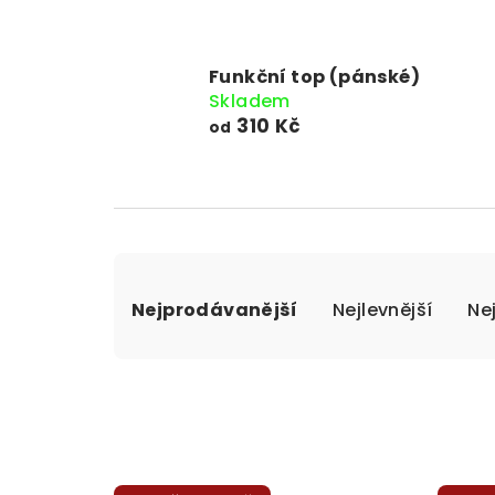
Funkční top (pánské)
Skladem
310 Kč
od
Ř
Nejprodávanější
Nejlevnější
Ne
a
z
e
n
V
í