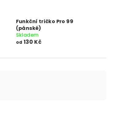
Funkční tričko Pro 99
(pánské)
Skladem
130 Kč
od