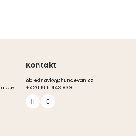
Kontakt
objednavky
@
hundevan.cz
amace
+420 606 643 939