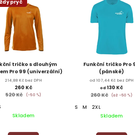
ždy pryč
kční tričko s dlouhým
Funkční tričko Pro 
em Pro 99 (univerzální)
(pánské)
214,88 Kč bez DPH
od 107,44 Kč bez DPH
260 Kč
130 Kč
od
520 Kč
260 Kč
(–50 %)
(až –50 %)
S
S
M
2XL
Skladem
Skladem