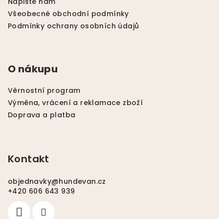
t
Napište nám
í
í
Všeobecné obchodní podmínky
p
Podmínky ochrany osobních údajů
r
v
k
y
O nákupu
v
ý
Věrnostní program
p
Výměna, vrácení a reklamace zboží
i
Doprava a platba
s
u
Kontakt
objednavky
@
hundevan.cz
+420 606 643 939