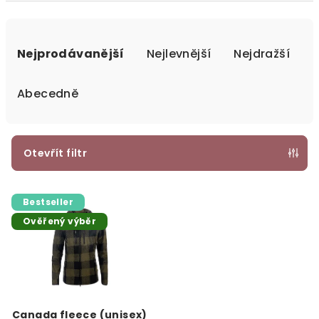
Ř
a
Nejprodávanější
Nejlevnější
Nejdražší
z
e
Abecedně
n
í
p
Otevřít filtr
r
V
o
Bestseller
ý
d
Ověřený výběr
p
u
i
k
s
t
p
ů
r
Canada fleece (unisex)