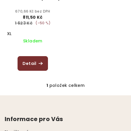
o
d
670,66 Kč bez DPH
811,50 Kč
u
1 623 Kč
(–50 %)
k
XL
t
Skladem
ů
Detail
1
položek celkem
O
v
Z
l
á
á
p
d
Informace pro Vás
a
a
c