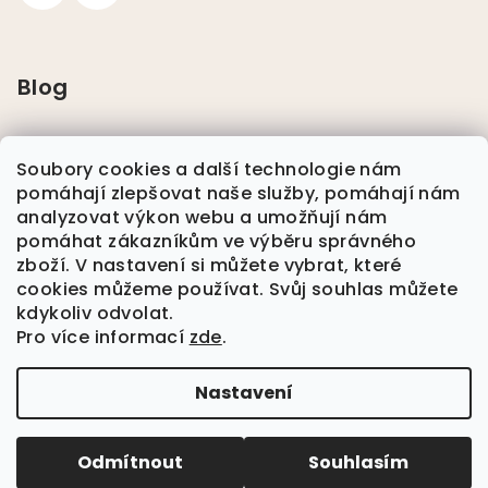
Blog
Pláštěnky pro psy
Soubory cookies a další technologie nám
pomáhají zlepšovat naše služby, pomáhají nám
Nikwax
analyzovat výkon webu a umožňují nám
pomáhat zákazníkům ve výběru správného
zboží. V nastavení si můžete vybrat, které
Plavání se psem
cookies můžeme používat. Svůj souhlas můžete
kdykoliv odvolat.
Pro více informací
zde
.
Nová Kolekce Jaro/Léto Dog Coach
Nastavení
Copyright 2026
HUNDEVÄN
. Všechna práva
vyhrazena.
Odmítnout
Souhlasím
Vytvořil Shoptet