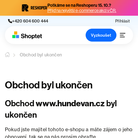
Potkáme se na Reshoperu 15. 10.?
Přijď na největší e-commerce akci v ČR.
+420 604 600 444
Přihlásit
Vyzkoušet
Obchod byl ukončen
Obchod byl ukončen
Obchod
www.hundevan.cz
byl
ukončen
Pokud jste majitel tohoto e-shopu a máte zájem o jeho
obnovení, tak se na nás prosím obraťte.