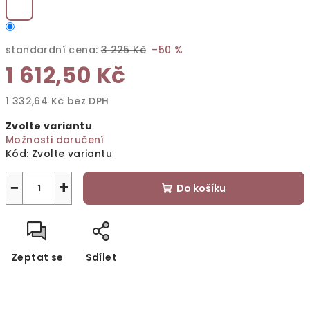
standardní cena:
3 225 Kč
–50 %
1 612,50 Kč
1 332,64 Kč bez DPH
Měrná
Zvolte variantu
cena:
Možnosti doručení
Kód:
Zvolte variantu
−
+
Do košíku
Zeptat se
Sdílet