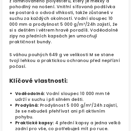
z laminovaného polyesteru, který je měkký a
pohodlný na nošení. Vnitřní síťovaná podšívka
se postará o odvod vlhkosti, takže zůstaneš v
suchu za každých okolností. Vodní sloupec 10
000 mm a prodyšnost 5 000 g/m²/24h zajistí, že
si s deštěm i větrem hravě poradíš. Voděodolné
zipy na předních kapsách jen umocňují
praktičnost bundy.
S váhou pouhých 649 g ve velikosti M se stane
tvojí lehkou a praktickou ochranou před nepřízní
počasí.
Klíčové vlastnosti:
Voděodolná:
Vodní sloupec 10 000 mm tě
udrží v suchu i při silném dešti.
Prodyšná:
Prodyšnost 5 000 g/m²/24h zajistí,
že se nebudeš přehřívat ani při aktivním
pohybu.
Praktické kapsy:
4 přední kapsy a jedna velká
zadní pro vše, co potřebuješ mít po ruce.