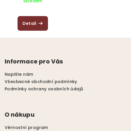
Skladem
Detail
Z
á
p
Informace pro Vás
a
t
Napište nám
í
Všeobecné obchodní podmínky
Podmínky ochrany osobních údajů
O nákupu
Věrnostní program