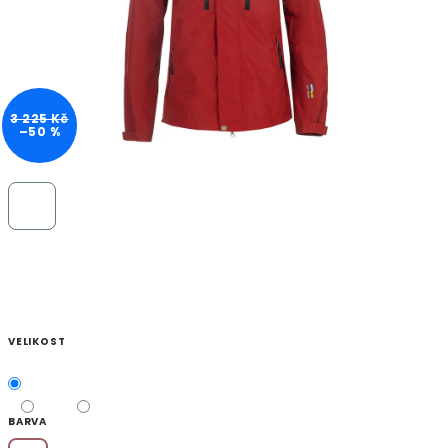
3 225 Kč
–50 %
VELIKOST
BARVA