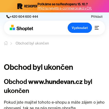
Potkáme se na Reshoperu 15. 10.?
Přijď na největší e-commerce akci v ČR.
+420 604 600 444
Přihlásit
Vyzkoušet
Obchod byl ukončen
Obchod byl ukončen
Obchod
www.hundevan.cz
byl
ukončen
Pokud jste majitel tohoto e-shopu a máte zájem o jeho
obnovení, tak se na nás prosím obraťte.