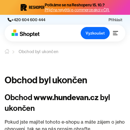
Potkáme se na Reshoperu 15. 10.?
Přijď na největší e-commerce akci v ČR.
+420 604 600 444
Přihlásit
Vyzkoušet
Obchod byl ukončen
Obchod byl ukončen
Obchod
www.hundevan.cz
byl
ukončen
Pokud jste majitel tohoto e-shopu a máte zájem o jeho
obnovení, tak se na nás prosím obraťte.