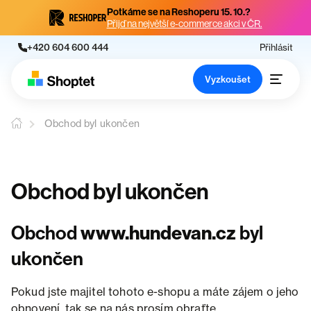
Potkáme se na Reshoperu 15. 10.?
Přijď na největší e-commerce akci v ČR.
+420 604 600 444
Přihlásit
Vyzkoušet
Obchod byl ukončen
Obchod byl ukončen
Obchod
www.hundevan.cz
byl
ukončen
Pokud jste majitel tohoto e-shopu a máte zájem o jeho
obnovení, tak se na nás prosím obraťte.