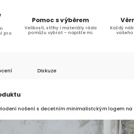
é
Pomoc s výběrem
Věr
Velikosti, střihy i materiály ráda
Každý nák
en
pomůžu vybrat – napište mi.
vašeho 
l pro
.
cení
Diskuze
roduktu
elodení nošení s decetním minimalistckým logem na 