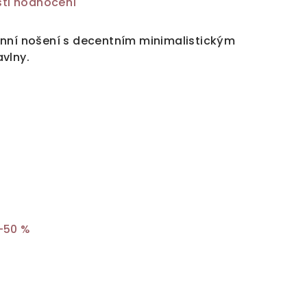
ti hodnocení
enní nošení s decentním minimalistickým
vlny.
–50 %