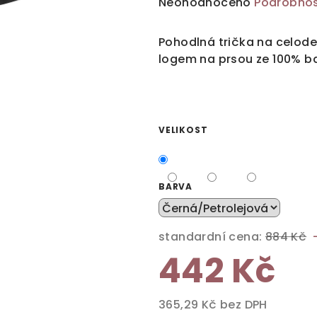
Průměrné
Neohodnoceno
Podrobnos
hodnocení
produktu
Pohodlná trička na celod
je
logem na prsou ze 100% ba
0,0
z
5
hvězdiček.
VELIKOST
BARVA
standardní cena:
884 Kč
442 Kč
365,29 Kč bez DPH