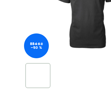
884 Kč
–50 %