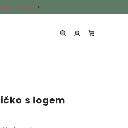
P LETNÍ PAUZU.
Hledat
Přihlášení
Nákupní
košík
ičko s logem