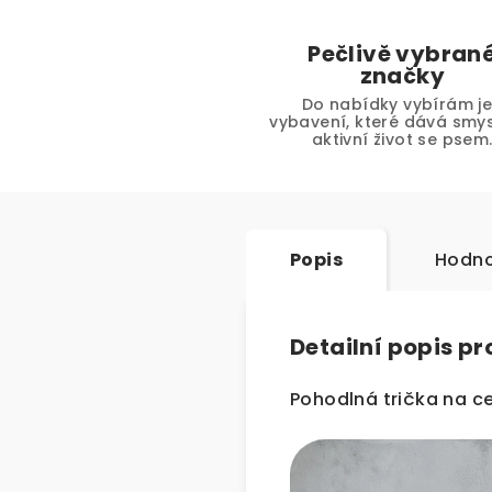
Pečlivě vybran
značky
Do nabídky vybírám j
vybavení, které dává smys
aktivní život se psem
Popis
Hodno
Detailní popis p
Pohodlná trička na c