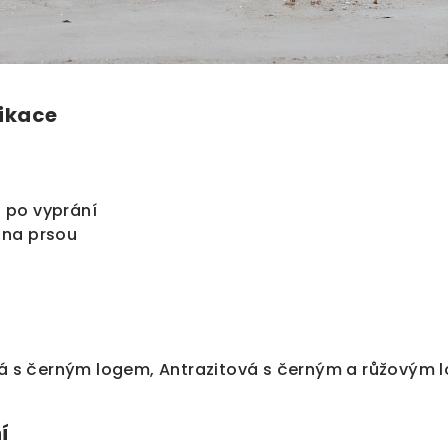
ikace
 i po vyprání
 na prsou
vá s černým logem, Antrazitová s černým a růžovým
í