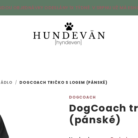
UDOU OBJEDNÁVKY ODESLÁNY 1X TÝDNĚ. V SRPNU UŽ MÁ ESHO
RÁDLO
/
DOGCOACH TRIČKO S LOGEM (PÁNSKÉ)
DOGCOACH
DogCoach tr
(pánské)