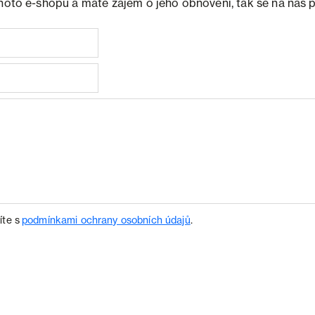
ohoto e-shopu a máte zájem o jeho obnovení, tak se na nás 
íte s
podmínkami ochrany osobních údajů
.