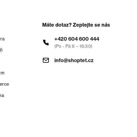
Máte dotaz? Zeptejte se nás
+420 604 600 444
ra
(Po - Pá 8 – 18:30)
ři
info@shoptet.cz
um
erce
na