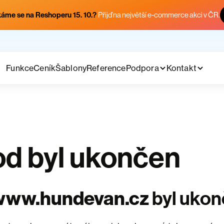
áme se na Reshoperu 15. 10.?
Přijď na největší e-commerce akci v ČR.
Funkce
Ceník
Šablony
Reference
Podpora
Kontakt
d byl ukončen
www.hundevan.cz
byl uko