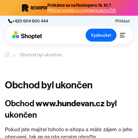
Potkáme se na Reshoperu 15. 10.?
Přijď na největší e-commerce akci v ČR.
+420 604 600 444
Přihlásit
Vyzkoušet
Obchod byl ukončen
Obchod byl ukončen
Obchod
www.hundevan.cz
byl
ukončen
Pokud jste majitel tohoto e-shopu a máte zájem o jeho
obnovení, tak se na nás prosím obraťte.