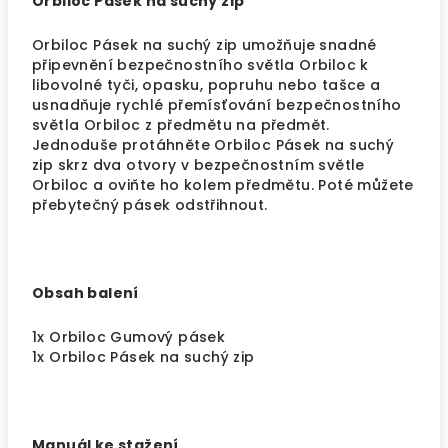
Orbiloc Pásek na suchý zip
Orbiloc Pásek na suchý zip umožňuje snadné
připevnění bezpečnostního světla Orbiloc k
libovolné tyči, opasku, popruhu nebo tašce a
usnadňuje rychlé přemísťování bezpečnostního
světla Orbiloc z předmětu na předmět.
Jednoduše protáhněte Orbiloc Pásek na suchý
zip skrz dva otvory v bezpečnostním světle
Orbiloc a oviňte ho kolem předmětu. Poté můžete
přebytečný pásek odstřihnout.
Obsah balení
1x Orbiloc Gumový pásek
1x Orbiloc Pásek na suchý zip
Manuál ke stažení