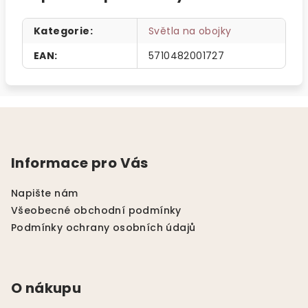
Kategorie
:
Světla na obojky
EAN
:
5710482001727
Z
á
p
Informace pro Vás
a
t
Napište nám
í
Všeobecné obchodní podmínky
Podmínky ochrany osobních údajů
O nákupu