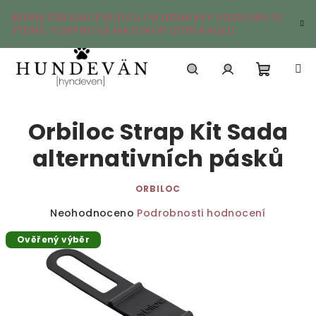
Přejít
BĚHEM ČERVENCE BUDOU OBJEDNÁVKY ODESLÁNY 1X
na
TÝDNĚ. V SRPNU UŽ MÁ ESHOP LETNÍ PAUZU.
obsah
Nákupn
Hledat
Přihlášení
Orbiloc Strap Kit Sada
košík
alternativních pásků
ORBILOC
Průměrné
Neohodnoceno
Podrobnosti hodnocení
hodnocení
Ověřený výběr
produktu
je
0,0
z
5
hvězdiček.