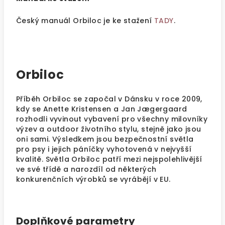
Český manuál Orbiloc je ke stažení
TADY
.
Orbiloc
Příběh Orbiloc se započal v Dánsku v roce 2009,
kdy se Anette Kristensen a Jan Jægergaard
rozhodli vyvinout vybavení pro všechny milovníky
výzev a outdoor životního stylu, stejně jako jsou
oni sami. Výsledkem jsou bezpečnostní světla
pro psy i jejich páníčky vyhotovená v nejvyšší
kvalitě. Světla Orbiloc patří mezi nejspolehlivější
ve své třídě a narozdíl od některých
konkurenčních výrobků se vyrábějí v EU.
Doplňkové parametry