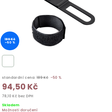
189 Kč
–50 %
standardní cena:
189 Kč
–50 %
94,50 Kč
78,10 Kč bez DPH
Měrná
Skladem
cena:
Možnosti doručení