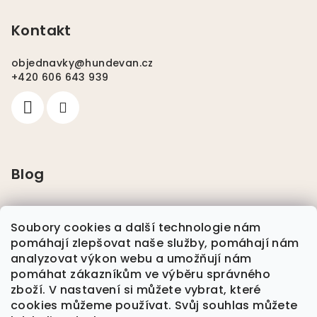
Kontakt
objednavky
@
hundevan.cz
+420 606 643 939
Blog
Pláštěnky pro psy
Soubory cookies a další technologie nám
pomáhají zlepšovat naše služby, pomáhají nám
Nikwax
analyzovat výkon webu a umožňují nám
pomáhat zákazníkům ve výběru správného
zboží. V nastavení si můžete vybrat, které
Plavání se psem
cookies můžeme používat. Svůj souhlas můžete