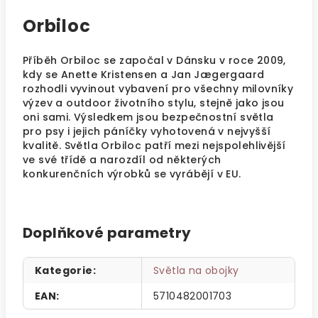
Orbiloc
Příběh Orbiloc se započal v Dánsku v roce 2009,
kdy se Anette Kristensen a Jan Jægergaard
rozhodli vyvinout vybavení pro všechny milovníky
výzev a outdoor životního stylu, stejně jako jsou
oni sami. Výsledkem jsou bezpečnostní světla
pro psy i jejich páníčky vyhotovená v nejvyšší
kvalitě. Světla Orbiloc patří mezi nejspolehlivější
ve své třídě a narozdíl od některých
konkurenčních výrobků se vyrábějí v EU.
Doplňkové parametry
Kategorie
:
Světla na obojky
EAN
:
5710482001703