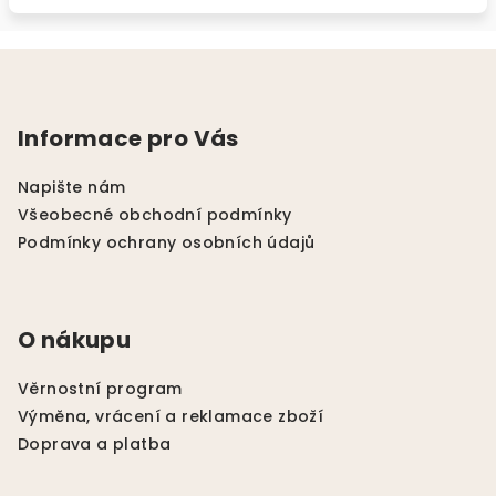
Z
á
p
Informace pro Vás
a
t
Napište nám
í
Všeobecné obchodní podmínky
Podmínky ochrany osobních údajů
O nákupu
Věrnostní program
Výměna, vrácení a reklamace zboží
Doprava a platba