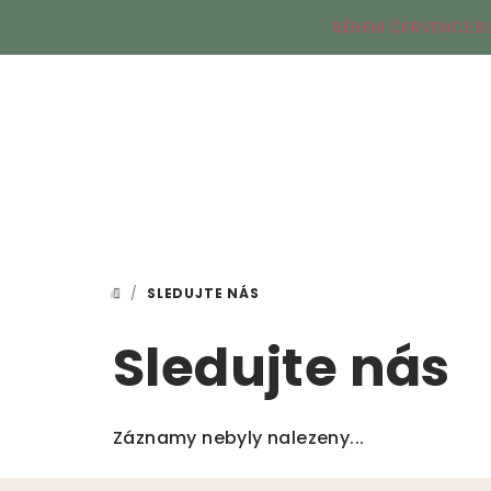
Přejít
BĚHEM ČERVENCE B
na
obsah
/
SLEDUJTE NÁS
DOMŮ
Sledujte nás
Záznamy nebyly nalezeny...