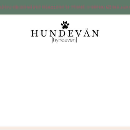
UDOU OBJEDNÁVKY ODESLÁNY 1X TÝDNĚ. V SRPNU UŽ MÁ ESHO