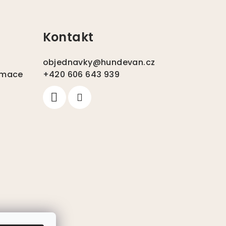
Kontakt
objednavky
@
hundevan.cz
amace
+420 606 643 939