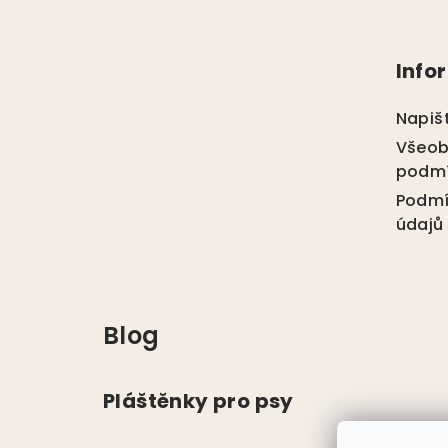
Z
á
Info
p
a
Napiš
t
Všeob
podm
í
Podmí
údajů
Blog
Pláštěnky pro psy