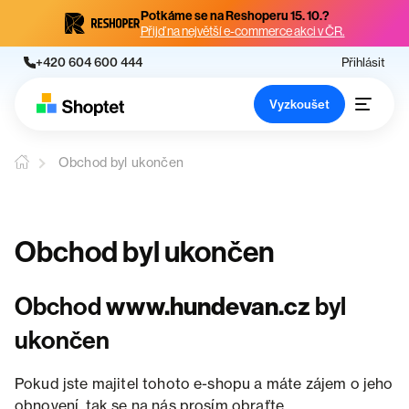
Potkáme se na Reshoperu 15. 10.?
Přijď na největší e-commerce akci v ČR.
+420 604 600 444
Přihlásit
Vyzkoušet
Obchod byl ukončen
Obchod byl ukončen
Obchod
www.hundevan.cz
byl
ukončen
Pokud jste majitel tohoto e-shopu a máte zájem o jeho
obnovení, tak se na nás prosím obraťte.