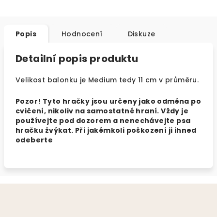
Popis
Hodnocení
Diskuze
Detailní popis produktu
Velikost balonku je Medium tedy 11 cm v průměru.
Pozor! Tyto hračky jsou určeny jako odměna po
cvičení, nikoliv na samostatné hraní. Vždy je
používejte pod dozorem a nenechávejte psa
hračku žvýkat. Při jakémkoli poškození ji ihned
odeberte
Z
á
p