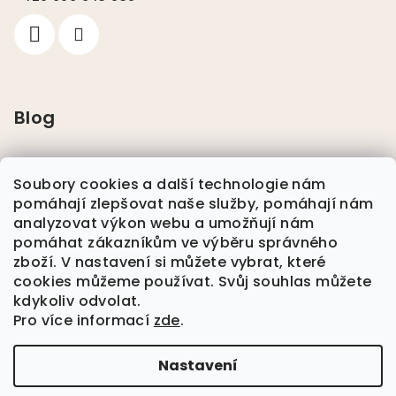
Blog
Pláštěnky pro psy
Soubory cookies a další technologie nám
pomáhají zlepšovat naše služby, pomáhají nám
Nikwax
analyzovat výkon webu a umožňují nám
pomáhat zákazníkům ve výběru správného
zboží. V nastavení si můžete vybrat, které
Plavání se psem
cookies můžeme používat. Svůj souhlas můžete
kdykoliv odvolat.
Pro více informací
zde
.
Nová Kolekce Jaro/Léto Dog Coach
Nastavení
Copyright 2026
HUNDEVÄN
. Všechna práva