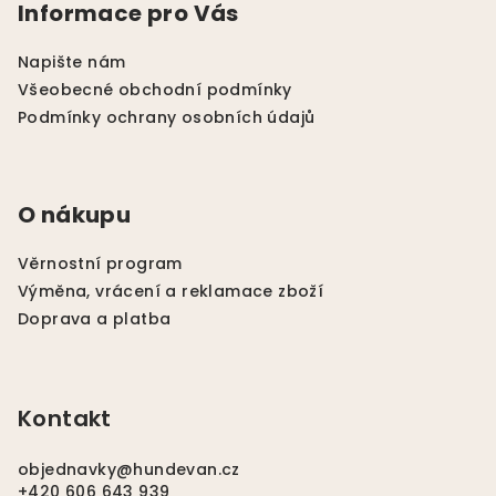
Informace pro Vás
a
t
Napište nám
í
Všeobecné obchodní podmínky
Podmínky ochrany osobních údajů
O nákupu
Věrnostní program
Výměna, vrácení a reklamace zboží
Doprava a platba
Kontakt
objednavky
@
hundevan.cz
+420 606 643 939