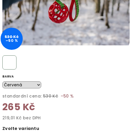
530 Kč
–50 %
BARVA
standardní cena:
530 Kč
–50 %
265 Kč
219,01 Kč bez DPH
Měrná
Zvolte variantu
cena: