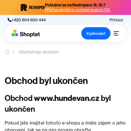
Potkáme se na Reshoperu 15. 10.?
Přijď na největší e-commerce akci v ČR.
+420 604 600 444
Přihlásit
Vyzkoušet
Obchod byl ukončen
Obchod byl ukončen
Obchod
www.hundevan.cz
byl
ukončen
Pokud jste majitel tohoto e-shopu a máte zájem o jeho
obnovení, tak se na nás prosím obraťte.