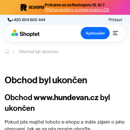
Potkáme se na Reshoperu 15. 10.?
Přijď na největší e-commerce akci v ČR.
+420 604 600 444
Přihlásit
Vyzkoušet
Obchod byl ukončen
Obchod byl ukončen
Obchod
www.hundevan.cz
byl
ukončen
Pokud jste majitel tohoto e-shopu a máte zájem o jeho
obnovení, tak se na nás prosím obraťte.