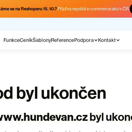
áme se na Reshoperu 15. 10.?
Přijď na největší e-commerce akci v ČR.
Funkce
Ceník
Šablony
Reference
Podpora
Kontakt
d byl ukončen
www.hundevan.cz
byl uko