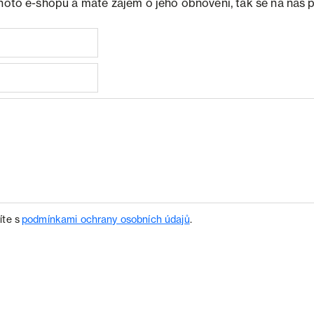
ohoto e-shopu a máte zájem o jeho obnovení, tak se na nás 
íte s
podmínkami ochrany osobních údajů
.