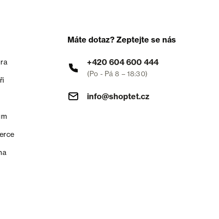
Máte dotaz? Zeptejte se nás
+420 604 600 444
ra
(Po - Pá 8 – 18:30)
ři
info@shoptet.cz
um
erce
na