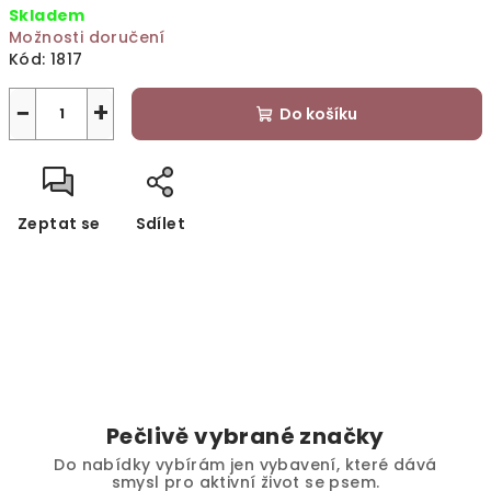
Skladem
cena:
Možnosti doručení
Kód:
1817
−
+
Do košíku
Zeptat se
Sdílet
Pečlivě vybrané značky
Do nabídky vybírám jen vybavení, které dává
smysl pro aktivní život se psem.