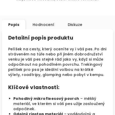
Popis
Hodnocení
Diskuze
Detailní popis produktu
Pelíšek na cesty, který oceníte vy i váš pes. Po dni
stráveném na túře nebo při jiném dobrodružství
venku je váš pes stejně rád jako vy, když si může
odpočinout na pohodlném povrchu. Trekingový
pelíšek pro psa je ideální volbou na krátké
výlety, roadtripy, glamping nebo pobyt v kempu.
Klíčové vlastnosti:
Pohodlný mikrofleesový povrch
– měkký
materiál, ve kterém si váš pes užije zasloužený
odpočinek.
Odolný ripstop materiál
– voděodolný a