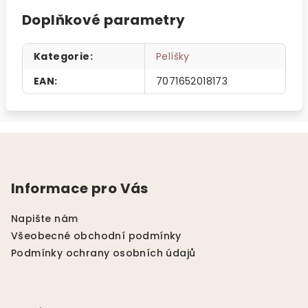
Doplňkové parametry
Kategorie
:
Pelíšky
EAN
:
7071652018173
Z
á
p
Informace pro Vás
a
t
Napište nám
í
Všeobecné obchodní podmínky
Podmínky ochrany osobních údajů