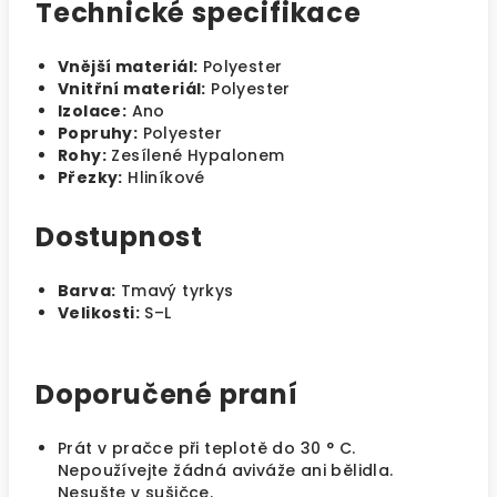
Technické specifikace
Vnější materiál:
Polyester
Vnitřní materiál:
Polyester
Izolace:
Ano
Popruhy:
Polyester
Rohy:
Zesílené Hypalonem
Přezky:
Hliníkové
Dostupnost
Barva:
Tmavý tyrkys
Velikosti:
S–L
Doporučené praní
Prát v pračce při teplotě do 30 ° C.
Nepoužívejte žádná aviváže ani bělidla.
Nesušte v sušičce.