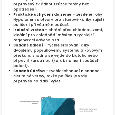
připravený zvládnout různé terény bez
opotřebení.
Praktické uchycení do země
– zesílené rohy
Hypalonem s otvory pro stanové kolíky zajistí
pelíšek i při větrném počasí.
Izolační vrstva
– chrání před chladnou zemí,
ideální pro chladnější měsíce a rychlejší
regeneraci vašeho psa.
Snadné balení
– rychlé srolování díky
dvojitému popruhovému systému a kovovým
přezkám, snadno se vejde do batohu nebo
připevní karabinou (karabina není součástí
balení).
Snadná údržba
– rychleschnoucí a snadno
čistitelné vrstvy, takže pelíšek je vždy
připraven na další výlet.