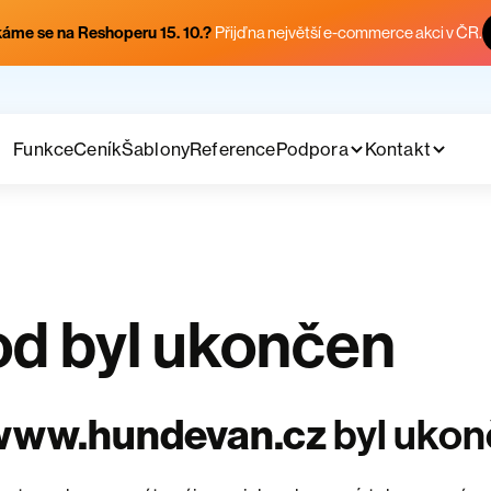
áme se na Reshoperu 15. 10.?
Přijď na největší e-commerce akci v ČR.
Funkce
Ceník
Šablony
Reference
Podpora
Kontakt
d byl ukončen
www.hundevan.cz
byl uko