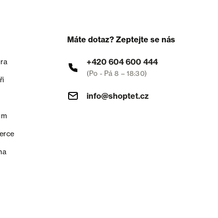
Máte dotaz? Zeptejte se nás
+420 604 600 444
ra
(Po - Pá 8 – 18:30)
ři
info@shoptet.cz
um
erce
na