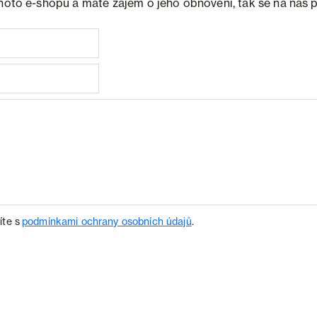
ohoto e-shopu a máte zájem o jeho obnovení, tak se na nás 
íte s
podmínkami ochrany osobních údajů
.